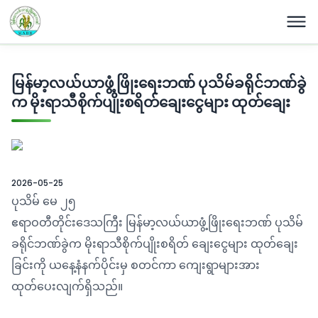
မြန်မာ့လယ်ယာဖွံ့ဖြိုးရေးဘဏ် ပုသိမ်ခရိုင်ဘဏ်ခွဲ
က မိုးရာသီစိုက်ပျိုးစရိတ်ချေးငွေများ ထုတ်ချေး
2026-05-25
ပုသိမ် မေ ၂၅
ဧရာဝတီတိုင်းဒေသကြီး မြန်မာ့လယ်ယာဖွံ့ဖြိုးရေးဘဏ် ပုသိမ်
ခရိုင်ဘဏ်ခွဲက မိုးရာသီစိုက်ပျိုးစရိတ် ချေးငွေများ ထုတ်ချေး
ခြင်းကို ယနေ့နံနက်ပိုင်းမှ စတင်ကာ ကျေးရွာများအား