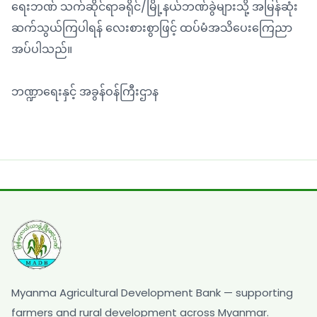
ရေးဘဏ် သက်ဆိုင်ရာခရိုင်/မြို့နယ်ဘဏ်ခွဲများသို့ အမြန်ဆုံး
ဆက်သွယ်ကြပါရန် လေးစားစွာဖြင့် ထပ်မံအသိပေးကြေညာ
အပ်ပါသည်။
ဘဏ္ဍာရေးနှင့် အခွန်ဝန်ကြီးဌာန
Myanma Agricultural Development Bank — supporting
farmers and rural development across Myanmar.