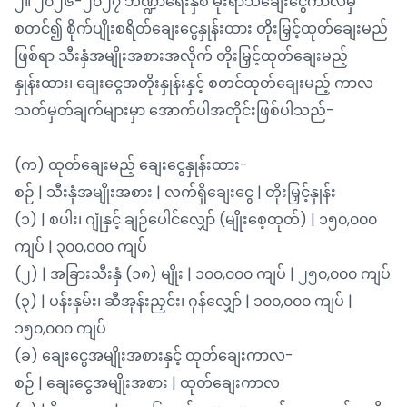
၂။ ၂၀၂၆-၂၀၂၇ ဘဏ္ဍာရေးနှစ် မိုးရာသီချေးငွေကာလမှ
စတင်၍ စိုက်ပျိုးစရိတ်ချေးငွေနှုန်းထား တိုးမြှင့်ထုတ်ချေးမည်
ဖြစ်ရာ သီးနှံအမျိုးအစားအလိုက် တိုးမြှင့်ထုတ်ချေးမည့်
နှုန်းထား၊ ချေးငွေအတိုးနှုန်းနှင့် စတင်ထုတ်ချေးမည့် ကာလ
သတ်မှတ်ချက်များမှာ အောက်ပါအတိုင်းဖြစ်ပါသည်-
(က) ထုတ်ချေးမည့် ချေးငွေနှုန်းထား-
စဉ် | သီးနှံအမျိုးအစား | လက်ရှိချေးငွေ | တိုးမြှင့်နှုန်း
(၁) | စပါး၊ ဂျုံနှင့် ချဉ်ပေါင်လျှော် (မျိုးစေ့ထုတ်) | ၁၅၀,၀၀၀
ကျပ် | ၃၀၀,၀၀၀ ကျပ်
(၂) | အခြားသီးနှံ (၁၈) မျိုး | ၁၀၀,၀၀၀ ကျပ် | ၂၅၀,၀၀၀ ကျပ်
(၃) | ပန်းနှမ်း၊ ဆီအုန်းညှင်း၊ ဂုန်လျှော် | ၁၀၀,၀၀၀ ကျပ် |
၁၅၀,၀၀၀ ကျပ်
(ခ) ချေးငွေအမျိုးအစားနှင့် ထုတ်ချေးကာလ-
စဉ် | ချေးငွေအမျိုးအစား | ထုတ်ချေးကာလ