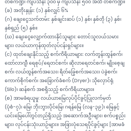
တစ်ကဏ္ဍ၊ ကျပ်သိန်း ၃၀၀ မှ ကျပ်သိန်း ၅၀၀ အထိ တစ်ကဏ္ဍ။
(ခ) အတိုးနှုန်း: (၁) နှစ်လျှင် ၆%
(ဂ) ချေးငွေသက်တမ်း: နှစ်ချင်းဆပ် (၁) နှစ်၊ နှစ်တို (၃) နှစ်၊
နှစ်ရှည် (၅) နှစ်။
(ဃ) ချေးငွေလျှောက်ထားနိုင်သူများ: တောင်သူလယ်သမား
များ၊ လယ်ယာကုန်ထုတ်လုပ်ငန်းရှင်များ။
(င) ထုတ်ချေးနိုင်သည့် စက်ကိရိယာများ: လက်တွန်းထွန်စက်၊
ထော်လာဂျီ၊ ရေစုပ်/ရေတင်စက်၊ ဆိုလာရေတင်စက်၊ မျိုးစေ့ချ
စက်၊ လယ်ထွန်စက်အသေး၊ ရိတ်ခြွေစက်အသေး၊ ပဲခွဲစက်၊
ကောက်စိုက်စက်၊ အခြောက်ခံစက် (Dryer)၊ သိုလှောင်ရုံ
(Silo)၊ ဆန်စက် အစရှိသည့် စက်ကိရိယာများ။
(စ) အာမခံရယူမှု: လယ်ယာမြေလုပ်ပိုင်ခွင့်ပြုလက်မှတ်
(ပုံစံ-၇)၊ မြေ၊ ဘိုးဘွားပိုင်မြေ၊ ဂရန်မြေ (လန-၃၉)၊ မြေနှင့်
ယင်းမြေပေါ်တွင်တည်ရှိသည့် အဆောက်အဦးများ၊ စက်ပစ္စည်း
များ၊ လုပ်ငန်းသုံးယာဉ်များ။ အခြားပုံသေရပိုင်ခွင့်များ [အာမခံ