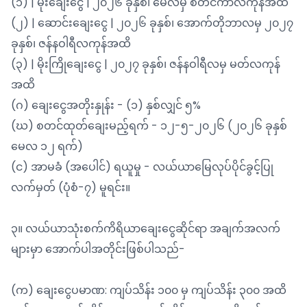
(၁) | မိုးချေးငွေ | ၂၀၂၆ ခုနှစ်၊ မေလမှ စတင်ကာလကုန်အထိ
(၂) | ဆောင်းချေးငွေ | ၂၀၂၆ ခုနှစ်၊ အောက်တိုဘာလမှ ၂၀၂၇
ခုနှစ်၊ ဇန်နဝါရီလကုန်အထိ
(၃) | မိုးကြိုချေးငွေ | ၂၀၂၇ ခုနှစ်၊ ဇန်နဝါရီလမှ မတ်လကုန်
အထိ
(ဂ) ချေးငွေအတိုးနှုန်း - (၁) နှစ်လျှင် ၅%
(ဃ) စတင်ထုတ်ချေးမည့်ရက် - ၁၂-၅-၂၀၂၆ (၂၀၂၆ ခုနှစ်
မေလ ၁၂ ရက်)
(င) အာမခံ (အပေါင်) ရယူမှု - လယ်ယာမြေလုပ်ပိုင်ခွင့်ပြု
လက်မှတ် (ပုံစံ-၇) မူရင်း။
၃။ လယ်ယာသုံးစက်ကိရိယာချေးငွေဆိုင်ရာ အချက်အလက်
များမှာ အောက်ပါအတိုင်းဖြစ်ပါသည်-
(က) ချေးငွေပမာဏ: ကျပ်သိန်း ၁၀၀ မှ ကျပ်သိန်း ၃၀၀ အထိ