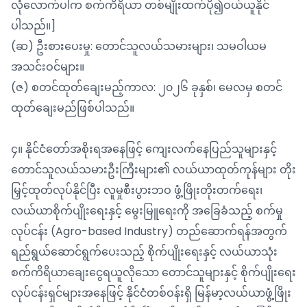
လုံလောက်ပါက စက်ကိရိယာ တစ်မျိုးထက်ပို၍ဝယ်ယူနိုင်
ပါသည်။]
(ဆ) ဦးစားပေးမှု: တောင်သူလယ်သမားများ၊ သမဝါယမ
အသင်းဝင်များ။
(ဇ) စတင်ထုတ်ချေးမည့်ကာလ: ၂၀၂၆ ခုနှစ်၊ မေလမှ စတင်
ထုတ်ချေးမည်ဖြစ်ပါသည်။
၄။ နိုင်ငံတော်အစိုးရအနေဖြင့် ကျေးလက်နေပြည်သူများနှင့်
တောင်သူလယ်သမားဦးကြီးများ၏ လယ်ယာထုတ်ကုန်များ တိုး
မြှင့်ထုတ်လုပ်နိုင်ပြီး လူမှုစီးပွားဘဝ ဖွံ့ဖြိုးတိုးတက်ရေး၊
လယ်ယာစိုက်ပျိုးရေးနှင့် မွေးမြူရေးကို အခြေခံသည့် စက်မှု
လုပ်ငန်း (Agro-based Industry) တည်ဆောက်ရန်အတွက်
ရည်ရွယ်ဆောင်ရွက်ပေးသည့် စိုက်ပျိုးရေးနှင့် လယ်ယာသုံး
စက်ကိရိယာချေးငွေရယူလိုသော တောင်သူများနှင့် စိုက်ပျိုးရေး
လုပ်ငန်းရှင်များအနေဖြင့် နိုင်ငံတစ်ဝန်းရှိ မြန်မာ့လယ်ယာဖွံ့ဖြိုး