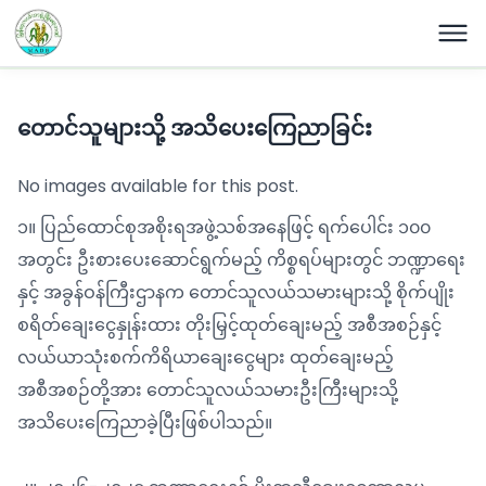
တောင်သူများသို့ အသိပေးကြေညာခြင်း
No images available for this post.
၁။ ပြည်ထောင်စုအစိုးရအဖွဲ့သစ်အနေဖြင့် ရက်ပေါင်း ၁၀၀
အတွင်း ဦးစားပေးဆောင်ရွက်မည့် ကိစ္စရပ်များတွင် ဘဏ္ဍာရေး
နှင့် အခွန်ဝန်ကြီးဌာနက တောင်သူလယ်သမားများသို့ စိုက်ပျိုး
စရိတ်ချေးငွေနှုန်းထား တိုးမြှင့်ထုတ်ချေးမည့် အစီအစဉ်နှင့်
လယ်ယာသုံးစက်ကိရိယာချေးငွေများ ထုတ်ချေးမည့်
အစီအစဉ်တို့အား တောင်သူလယ်သမားဦးကြီးများသို့
အသိပေးကြေညာခဲ့ပြီးဖြစ်ပါသည်။